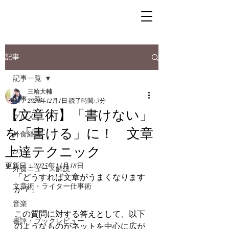
記事
記事一覧
三輪大輔
記事一覧
2020年12月1日
読了時間: 3分
【文章術】「書けない」
グルメ
を「書ける」に！ 文章
外食経営
上達テクニック
DX
更新日：
2025年11月18日
外食ニュース解説
「どうすれば文章がうまくなります
文章術・ライター仕事術
か？」
音楽
この質問に対する答えとして、以下
書評・ブックレビュー
のようなものがネットを中心に広が