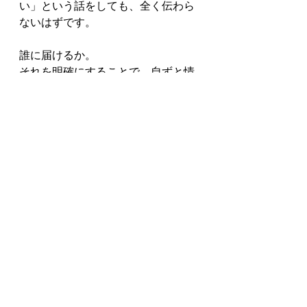
い」という話をしても、全く伝わら
ないはずです。
誰に届けるか。
それを明確にすることで、自ずと情
報の整理はできます。
整理ができたら、後はそれを分かり
やすく組み立てていくだけです。
それが文章が書けない二つ目の理由
の「型が分かっていない」と関わっ
てきます。
内容がとても盛り沢山になってしま
うので、それについては次回説明を
していきます。
文章術・ライター仕事術