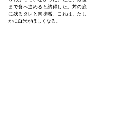
まで食べ進めると納得した。丼の底
に残るタレと肉味噌。これは、たし
かに白米がほしくなる。
駅でさっと食べられる一杯でありな
がら、広島らしい食文化にも触れら
れる。出張の締めくくりとして、か
なり満足度の高い一杯だった。広島
駅が新しくなり、路面電車の風景も
変わった。その駅で、広島の人気店
同士が組んだ汁なし担担麺を食べ
る。短い滞在ではあったが、街の変
化と食の力を感じる出張になった。
グルメ