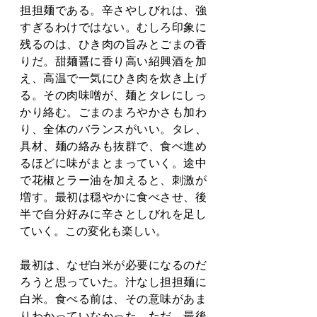
担担麺である。辛さやしびれは、強
すぎるわけではない。むしろ印象に
残るのは、ひき肉の旨みとごまの香
りだ。甜麺醤に香り高い紹興酒を加
え、高温で一気にひき肉を炊き上げ
る。その肉味噌が、麺とタレにしっ
かり絡む。ごまのまろやかさも加わ
り、全体のバランスがいい。タレ、
具材、麺の絡みも抜群で、食べ進め
るほどに味がまとまっていく。途中
で花椒とラー油を加えると、刺激が
増す。最初は穏やかに食べさせ、後
半で自分好みに辛さとしびれを足し
ていく。この変化も楽しい。
最初は、なぜ白米が必要になるのだ
ろうと思っていた。汁なし担担麺に
白米。食べる前は、その意味があま
りわかっていなかった。ただ、最後