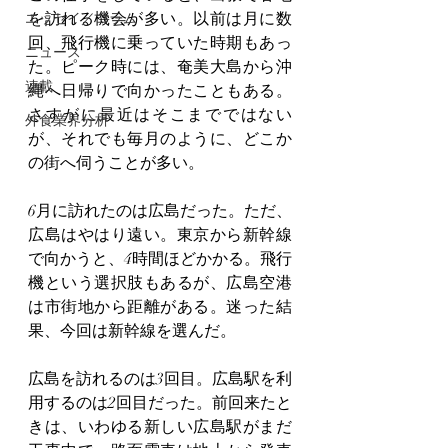
を訪れる機会が多い。以前は月に数
エッセイ／コラム
回、飛行機に乗っていた時期もあっ
ニュース
た。ピーク時には、奄美大島から沖
連載
縄へ日帰りで向かったこともある。
さすがに最近はそこまでではない
外食業界分析
が、それでも毎月のように、どこか
の街へ伺うことが多い。
6月に訪れたのは広島だった。ただ、
広島はやはり遠い。東京から新幹線
で向かうと、4時間ほどかかる。飛行
機という選択肢もあるが、広島空港
は市街地から距離がある。迷った結
果、今回は新幹線を選んだ。
広島を訪れるのは3回目。広島駅を利
用するのは2回目だった。前回来たと
きは、いわゆる新しい広島駅がまだ