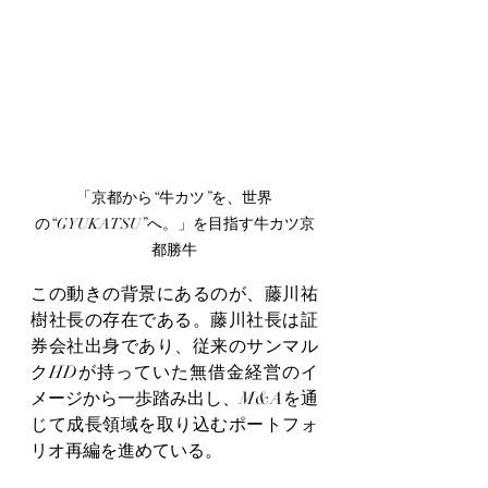
「京都から“牛カツ”を、世界
の“GYUKATSU”へ。」を目指す
牛カツ京
都勝牛
この動きの背景にあるのが、藤川祐
樹社長の存在である。藤川社長は証
券会社出身であり、従来のサンマル
クHDが持っていた無借金経営のイ
メージから一歩踏み出し、M&Aを通
じて成長領域を取り込むポートフォ
リオ再編を進めている。