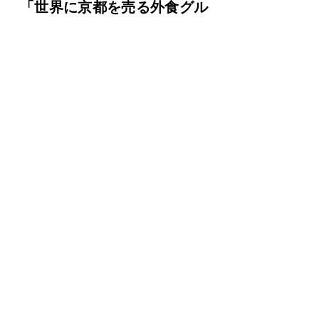
「世界に京都を売る外食グル
ープ」へ
既存店再生と海外成長。二兎を
追えるか
もちろん、課題は少なくない。サン
マルクカフェの再生には、激しいカ
フェ市場の中で、どこまで店舗体験
を刷新できるかが問われる。焼きた
て・作りたての価値を打ち出して
も、それが実際の来店動機やオーダ
ー率、客単価の向上につながらなけ
れば意味がない。テクノロジーの活
用も、現場の生産性向上に結びつい
て初めて効果を発揮する。
また、牛カツ業態についても、海外
での成長を継続できるかはこれから
である。海外展開は出店初期の話題
性だけでなく、現地で継続的に支持