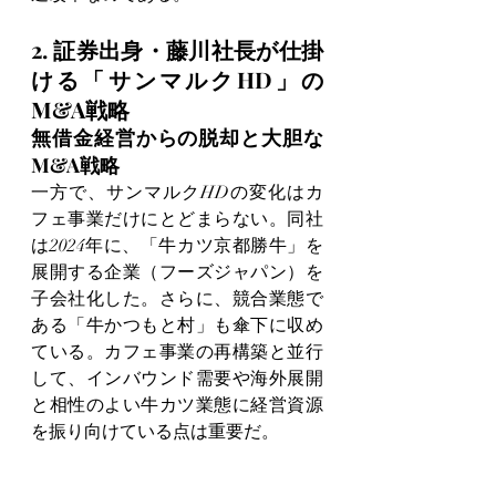
2. 証券出身・藤川社長が仕掛
ける「サンマルクHD」の
M&A戦略
無借金経営からの脱却と大胆な
M&A戦略
一方で、サンマルクHDの変化はカ
フェ事業だけにとどまらない。同社
は2024年に、「牛カツ京都勝牛」を
展開する企業（フーズジャパン）を
子会社化した。さらに、競合業態で
ある「牛かつもと村」も傘下に収め
ている。カフェ事業の再構築と並行
して、インバウンド需要や海外展開
と相性のよい牛カツ業態に経営資源
を振り向けている点は重要だ。