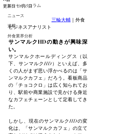
エッセイ／コラム
更新日：
6月3日
ニュース
三輪大輔
｜外食
連載
ビジネスアナリスト
外食業界分析
サンマルクHDの動きが興味深
い。
サンマルクホールディングス（以
下、サンマルクHD）といえば、多
くの人がまず思い浮かべるのは「サ
ンマルクカフェ」だろう。看板商品
の「チョコクロ」は広く知られてお
り、駅前や商業施設で見かける身近
なカフェチェーンとして定着してき
た。
しかし、現在のサンマルクHDの変
化は、「サンマルクカフェ」の立て