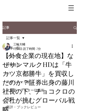
記事
記事一覧
三輪大輔
記事一覧
6月2日
読了時間: 7分
【外食企業の現在地】な
グルメ
ぜサンマルクHDは「牛
外食経営
カツ京都勝牛」を買収し
DX
たのか？証券出身の藤川
外食ニュース解説
社長の下、チョコクロの
文章術・ライター仕事術
会社が挑むグローバル戦
音楽
略
書評・ブックレビュー