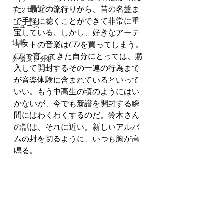
た。最近の流行りから、昔の名盤ま
エッセイ／コラム
で手軽に聴くことができて非常に重
ニュース
宝している。しかし、好きなアーテ
連載
ィストの音楽はCDを買ってしまう。
CDで育ってきた自分にとっては、購
外食業界分析
入して開封するその一連の行為まで
が音楽体験に含まれているといって
いい。もう中高生の頃のようにはい
かないが、今でも新譜を開封する瞬
間にはわくわくするのだ。鈴木さん
の話は、それに近い。新しいアルバ
ムの封を切るように、いつも胸が高
鳴る。