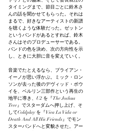
トリアとの協業、そして会長就任の
タイミングまで、節目ごとに鈴木さ
んの話を聞かせてもらった。それは
まるで、好きなアーティストの新譜
を聴くような体験だった。ゼットン
というバンドがあるとすれば、鈴木
さんはそのプロデューサーである。
バンドの色を決め、次の方向性を示
し、ときに大胆に音を変えていく。
音楽でたとえるなら、ブライアン・
イーノが思い浮かぶ。ミック・ロン
ソンが去った後のデヴィッド・ボウ
イを、ベルリン三部作という再生の
地平に導き、U2 を『The Joshua 
Tree』でスターダムへ押し上げ、そ
してColdplay を『Viva La Vida or 
Death And All His Friends』でモン
スターバンドへと変貌させた。アー