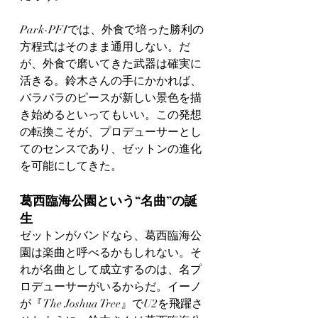
Park-PFIでは、外食で培った勝利の
方程式はそのまま通用しない。だ
が、外食で磨いてきた武器は確実に
活きる。鈴木さんの手にかかれば、
バラバラのピースが新しい景色を描
き始めるといってもいい。この発想
の転換こそが、プロデューサーとし
てのセンスであり、ゼットンの進化
を可能にしてきた。
葛西臨海公園という“名曲”の誕
生
ゼットンがバンドなら、葛西臨海公
園は楽曲と呼べるかもしれない。そ
れが名曲として成立するのは、名プ
ロデューサーがいるからだ。イーノ
が『The Joshua Tree』でU2を飛躍さ