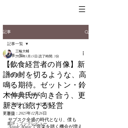
記事
記事一覧
三輪大輔
記事一覧
2025年5月15日
読了時間: 3分
【飲食経営者の肖像】新
グルメ
譜の封を切るような、高
外食経営
鳴る期待。ゼットン・鈴
DX
木伸典氏が向き合う、更
外食ニュース解説
新され続ける経営
文章術・ライター仕事術
更新日：
2025年12月26日
音楽
サブスク全盛の時代となり、僕も
書評・ブックレビュー
Apple Musicで音楽を聴く機会が増え