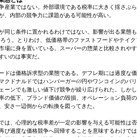
争産業ではない。外部環境である税率に大きく揺さぶら
が、内部の競争力に課題がある可能性が高い。
が同じ条件に置かれるわけではない。影響が出る業態も
だろう。とりわけ、低価格帯のファストフードやテイク
市場に身を置いている。スーパーの惣菜と比較されやす
すいのは事実だ。
ードは価格訴求型の業態である。デフレ期には過度な価
マクドナルドではハンバーガー69円やワンコインのバ
ェーンでも激しい値下げ競争が繰り広げられた。しかし
率の低下、ブランド価値の毀損、オペレーション負荷の
、安さ一辺倒からの転換を図ってきた。
では、心理的な税率差が一定の影響を与える可能性は否
再び過度な価格競争へ回帰することを意味するわけでは