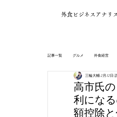
外食ビジネスアナリス
記事一覧
グルメ
外食経営
三輪大輔
2月12日
書評・ブックレビュー
エッセ
高市氏の
利になる
額控除と