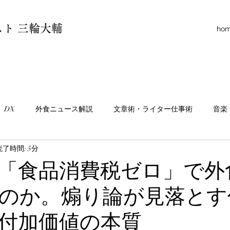
ト 三輪大輔
ho
DX
外食ニュース解説
文章術・ライター仕事術
音楽
読了時間: 5分
イ／コラム
ニュース
連載
「食品消費税ゼロ」で外
のか。煽り論が見落とす
付加価値の本質