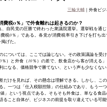
三輪大輔
｜外食ビジ
消費税0％」で外食離れは起きるのか？
れ、自民党の圧勝で終わった衆議院選挙。選挙戦を通じ
消費税0％」である。各党が消費税率引き下げを打ち出
を掲げた。
のについては、ここでは論じない。その政策議論を受け
0％）と外食（10％）の差で、飲食店から客が消える
利になる、価格競争で勝てない、という声も少なくない
差だけを見れば、その懸念は理解できる。しかし、この
る。一つは「仕入税額控除」の仕組みであり、もう一つ
価値」という視点である。そもそも外食は、単なる食品
語ること自体が、ビジネスの前提を取り違えている可能