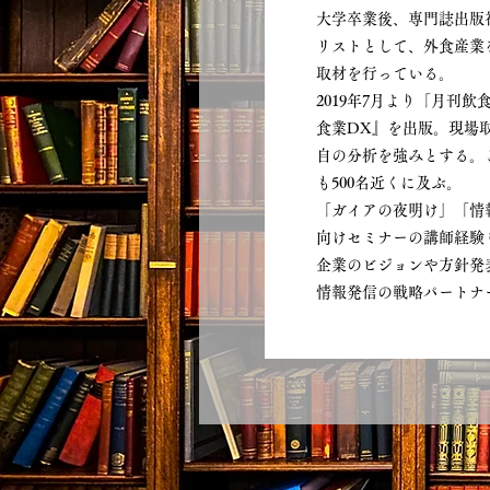
大学卒業後、専門誌出版社
リストとして、外食産業
取材を行っている。
2019年7月より「月刊飲
食業DX』を出版。現場
自の分析を強みとする。
も500名近くに及ぶ。
「ガイアの夜明け」「情報
向けセミナーの講師経験
企業のビジョンや方針発
情報発信の戦略パートナ