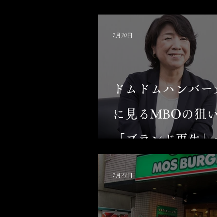
7月30日
ドムドムハンバー
に見るMBOの狙
「ブランド再生」
長」への道筋
7月23日