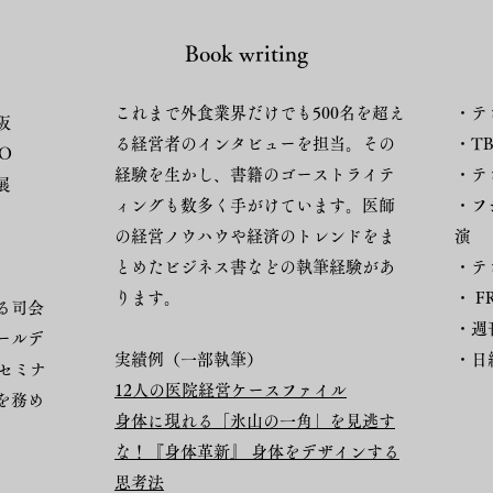
Book writing
これまで外食業界だけでも500名を超え
・テ
阪
る経営者のインタビューを担当。その
・T
O
経験を生かし、書籍のゴーストライテ
・テ
展
ィングも数多く手がけています。医師
・フジ
の経営ノウハウや経済のトレンドをま
演
とめたビジネス書などの執筆経験があ
・テ
ります。
・ 
る司会
・週
ールデ
実績例（一部執筆）
・日
セミナ
12人の医院経営ケースファイル
を務め
身体に現れる「氷山の一角」を見逃す
な！『身体革新』 身体をデザインする
思考法