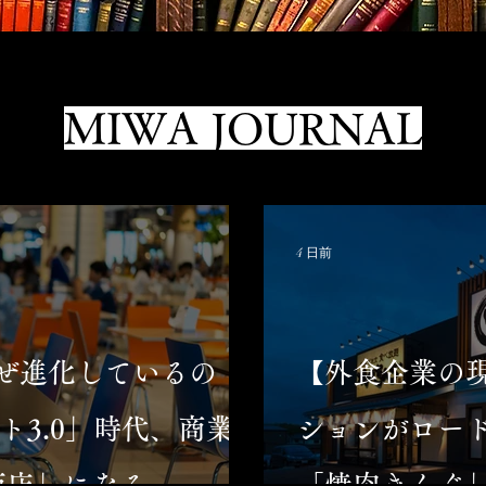
MIWA JOURNAL
4 日前
ぜ進化しているの
【外食企業の
ト3.0」時代、商業
ションがロー
面店」になる
「焼肉きんぐ