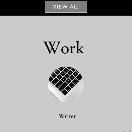
存戦略
VIEW ALL
Work
Writer