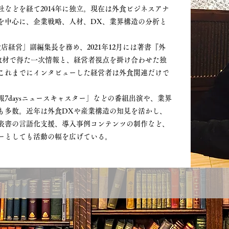
などを経て2014年に独立。現在は外食ビジネスアナ
を中心に、企業戦略、人材、DX、業界構造の分析と
食店経営」副編集長を務め、2021年12月には著書『外
取材で得た一次情報と、経営者視点を掛け合わせた独
これまでにインタビューした経営者は外食関連だけで
7daysニュースキャスター」などの番組出演や、業界
も多数。近年は外食DXや産業構造の知見を活かし、
表書の言語化支援、導入事例コンテンツの制作など、
ーとしても活動の幅を広げている。