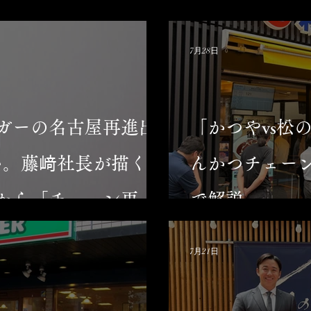
生み出せる理
7月28日
ガーの名古屋再進出
「かつやvs松
い。藤﨑社長が描く
んかつチェー
から「チェーン再成
で解説
7月21日