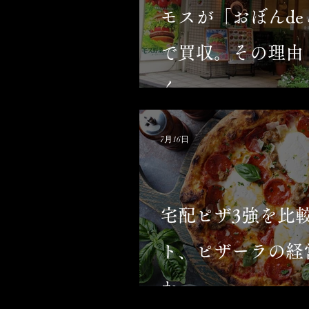
モスが「おぼんde
で買収。その理由
く
7月16日
宅配ピザ3強を比
ト、ピザーラの経
か