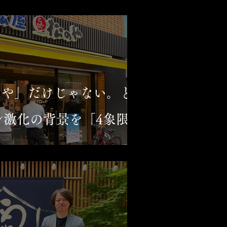
由
のや」だけじゃない。と
ン激化の背景を「4象限」