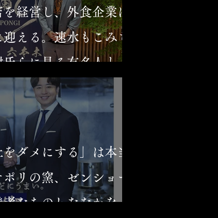
店を経営し、外食企業は
に迎える。速水もこみち
樹氏らに見る有名人と外
係
社をダメにする」は本当
ナポリの窯、ゼンショー
継者たちのしたたかな生