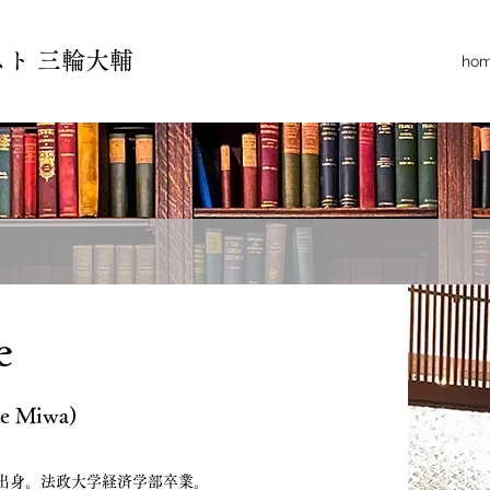
ト 三輪大輔
ho
e
e Miwa)
県出身。法政大学経済学部卒業。