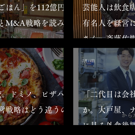
ごはん」を112億円
芸能人は飲食
とM&A戦略を読み解
有名人を経営
さん、斎藤佑
食の新しい関
7月14日
較。ドミノ、ピザハッ
「二代目は会
営戦略はどう違うの
か。大戸屋、
に見る外食後