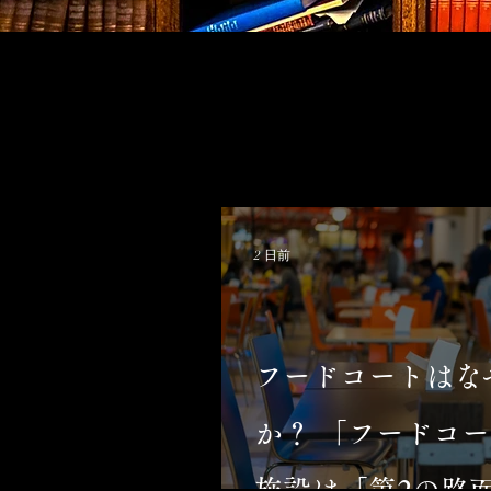
2 日前
フードコートはな
か？ 「フードコー
施設は「第2の路