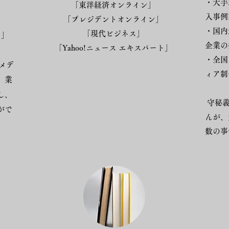
・大手
「東洋経済オンライン」
入事例
「プレジデントオンライン」
」
・国内
「現代ビジネス」
ア」
企業の
「Yahoo!ニュース エキスパート」
・全国
メデ
ィア
。業
し、
守秘義
がで
んが、
数の事